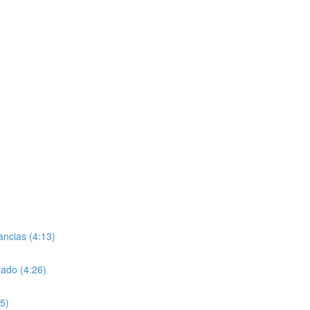
ancias (4:13)
rado (4:26)
55)