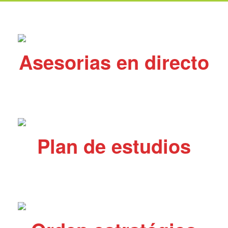
Asesorias en directo
Transmisiones en directo cada semana y asesoría
permanente todos los días a través de la plataforma de
estudios. Nunca estarás solo.
Plan de estudios
Acceso a todos los cursos para que construyas tu
propio y definitivo plan de éxito con tu guitarra de
acuerdo a tu contexto personal.