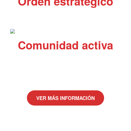
Orden estratégico
Cada curso está construido en un orden estratégico
“anti-lagunas”. Construye una base muy sólida.
Comunidad activa
Feedback constante en los apartados de comentarios
de los módulos, chat, todos los participantes activos
colaborando unos con otros. Comunicación y asesoría
permanente.
VER MÁS INFORMACIÓN