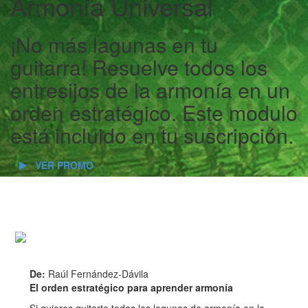
Armonía Universal
¡No más lagunas en tu
guitarra! Resuelve todos los
entresijos de la armonía en un
orden estratégico. Este modulo
está incluido en tu suscripción.
VER PROMO
De:
Raúl Fernández-Dávila
El orden estratégico para aprender armonía