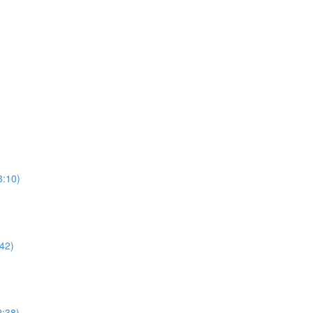
3:10)
:42)
2:38)