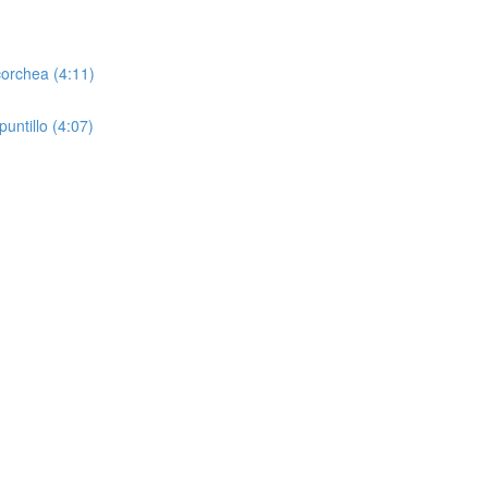
corchea (4:11)
untillo (4:07)