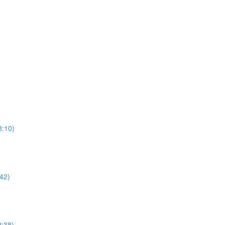
3:10)
:42)
2:38)