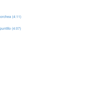
corchea (4:11)
untillo (4:07)